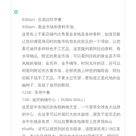
8:00am - 在酒店吃早餐
9:00am - 黄金市场和香料市场。
这里有上千家店铺均出售黄金首饰及各种香料，如迷宫般
让您仿佛置身旧时的集市给您在此驻足的一个理由，让您
看尽迪拜多样特色手工艺品。这里陇列着阿拉伯香料、香
水等物品。附近的黄金市场，可以看到目眩的黄金及不同
风格的项链、金耳环、金手镯等。时间允许的话，还可以
闲逛到附近的古董市场，在那里挑上钟意的咖啡壶、阿拉
伯箱子或手工艺品。不要太过失望，要知道正是此地的金
融种子，造就了迪拜的辉煌。
12:00 - 享用午餐
1:00 - 迪拜购物中心（ DUBAI MALL）
这里是中东地区的免税购物天堂，一个荟萃全球各大品牌
的中心，在这里可以外观巨大的水族馆，观赏千姿百态的
水中生物及鱼类；可以自费乘坐电梯登上世界塔Burj
Khalifa；还可以观赏到的音乐喷泉，该喷泉耗资2.18亿美
元，有2个足球场大，喷出的水柱比50层楼还高，瞬间可