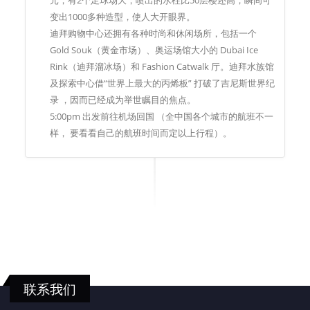
变出1000多种造型，使人大开眼界。
迪拜购物中心还拥有各种时尚和休闲场所，包括一个
Gold Souk（黄金市场）、奥运场馆大小的 Dubai Ice
Rink（迪拜溜冰场）和 Fashion Catwalk 厅。迪拜水族馆
及探索中心借“世界上最大的丙烯板” 打破了吉尼斯世界纪
录 ，因而已经成为举世瞩目的焦点。
5:00pm 出发前往机场回国 （全中国各个城市的航班不一
样， 要看看自己的航班时间而定以上行程）。
联系我们